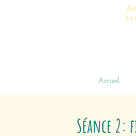
At
to
Accueil
Séance 2: f