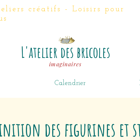
eliers créatifs - Loisirs
pour
us
L'atelier des bricoles
imaginaires
Calendrier
inition des figurines et s