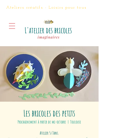
Ateliers créatifs - Loisirs
pour tous
L'atelier des bricoles
imaginaires
Les bricoles des petits
Prochainement à partir de mi-octobre
  |  
Toulouse
Atelier 5/7ans.