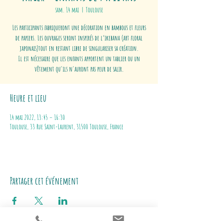
sam. 14 mai
  |  
Toulouse
Les participants fabriqueront une décoration en bambous et fleurs
de papiers. Les ouvrages seront inspirés de l’ikebana (art floral
japonais)tout en restant libre de singulariser sa création.
Il est nécessaire que les enfants apportent un tablier ou un
vêtement qu'ils n'auront pas peur de salir.
Heure et lieu
14 mai 2022, 13:45 – 16:30
Toulouse, 33 Rue Saint-Laurent, 31500 Toulouse, France
Partager cet événement