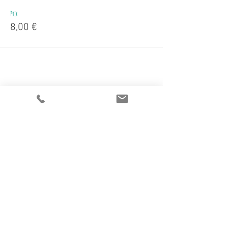
Prix
8,00 €
Partager cet événement
Adresse du siège
​:
L'atelier des bricoles
15
rue Matabiau
31000 Toulouse
0695025572