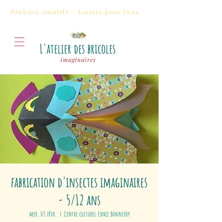
Ateliers créatifs - Loisirs
pour tous
L'atelier des bricoles
imaginaires
fabrication d'insectes imaginaires
- 5/12 ans
mer. 03 févr.
  |  
Centre culturel Espace Bonnefoy