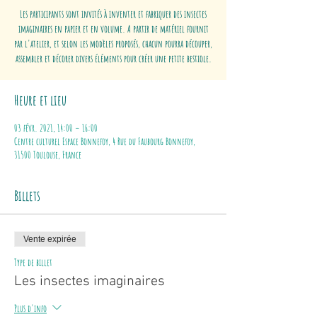
Les participants sont invités à inventer et fabriquer des insectes
imaginaires en papier et en volume. A partir de matériel fournit
par l'atelier, et selon les modèles proposés, chacun pourra découper,
assembler et décorer divers éléments pour créer une petite bestiole.
Heure et lieu
03 févr. 2021, 14:00 – 16:00
Centre culturel Espace Bonnefoy, 4 Rue du Faubourg Bonnefoy,
31500 Toulouse, France
Billets
Vente expirée
Type de billet
Les insectes imaginaires
Plus d'info