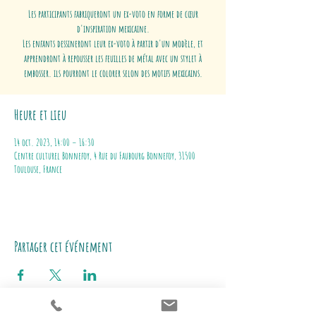
Les participants fabriqueront un ex-voto en forme de cœur
d'inspiration mexicaine.
Les enfants dessineront leur ex-voto à partir d'un modèle, et
apprendront à repousser les feuilles de métal avec un stylet à
embosser. ils pourront le colorer selon des motifs mexicains.
Heure et lieu
14 oct. 2023, 14:00 – 16:30
Centre culturel Bonnefoy, 4 Rue du Faubourg Bonnefoy, 31500
Toulouse, France
Partager cet événement