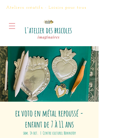
Ateliers créatifs - Loisirs
pour tous
L'atelier des bricoles
imaginaires
ex voto en métal repoussé -
enfant de 7 à 11 ans
sam. 14 oct.
  |  
Centre culturel Bonnefoy