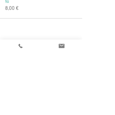
Prix
8,00 €
Partager cet événement
Adresse du siège
​:
L'atelier des bricoles
15
rue Matabiau
31000 Toulouse
0695025572
atelierdesbricoles@gmail.co