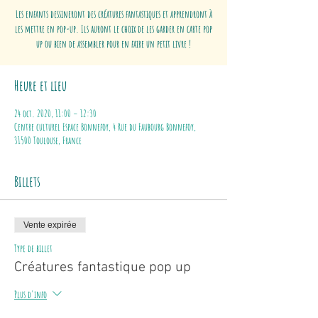
Les enfants dessineront des créatures fantastiques et apprendront à
les mettre en pop-up. Ils auront le choix de les garder en carte pop
up ou bien de assembler pour en faire un petit livre !
Heure et lieu
24 oct. 2020, 11:00 – 12:30
Centre culturel Espace Bonnefoy, 4 Rue du Faubourg Bonnefoy,
31500 Toulouse, France
Billets
Vente expirée
Type de billet
Créatures fantastique pop up
Plus d'info