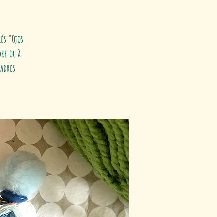
lés "Ojos
dre ou à
cadres