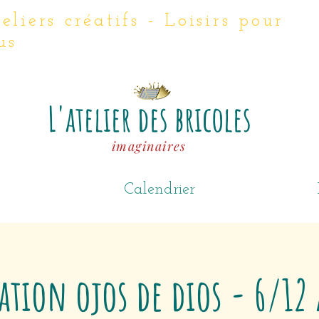
eliers créatifs - Loisirs
pour
us
L'atelier des bricoles
imaginaires
Calendrier
ation ojos de dios - 6/12