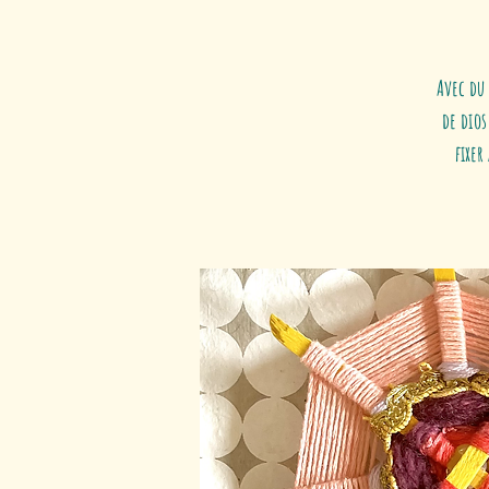
Avec du 
de dios
fixer