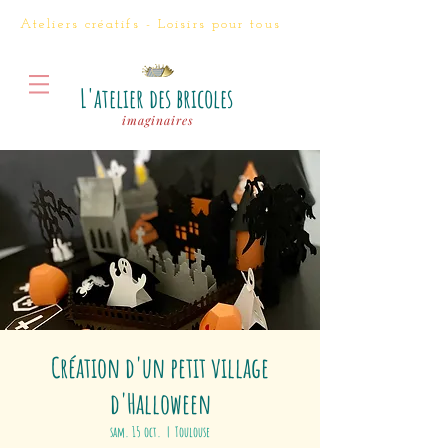
Ateliers créatifs - Loisirs
pour tous
L'atelier des bricoles
imaginaires
Création d'un petit village
d'Halloween
sam. 15 oct.
  |  
Toulouse