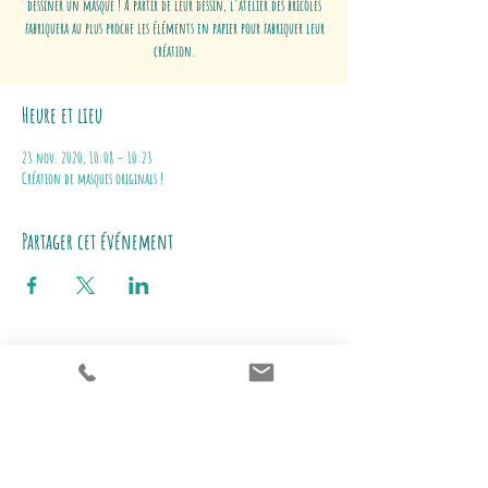
dessiner un masque ! A partir de leur dessin, l'atelier des bricoles
fabriquera au plus proche les éléments en papier pour fabriquer leur
création.
Heure et lieu
23 nov. 2020, 10:08 – 10:23
Création de masques originals !
Partager cet événement
Adresse du siège
​:
L'atelier des bricoles
15
rue Matabiau
31000 Toulouse