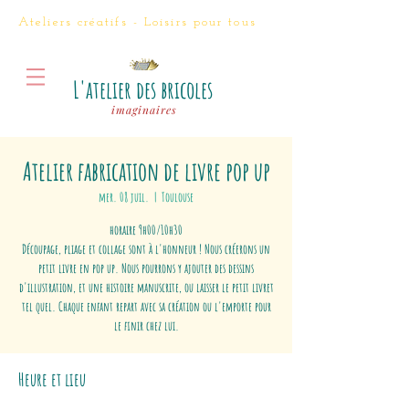
Ateliers créatifs - Loisirs
pour tous
L'atelier des bricoles
imaginaires
Atelier fabrication de livre pop up
mer. 08 juil.
  |  
Toulouse
horaire 9h00/10h30
Découpage, pliage et collage sont à l'honneur ! Nous créerons un
petit livre en pop up. Nous pourrons y ajouter des dessins
d'illustration, et une histoire manuscrite, ou laisser le petit livret
tel quel. Chaque enfant repart avec sa création ou l'emporte pour
le finir chez lui.
Heure et lieu