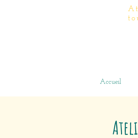
At
to
Accueil
Ateli