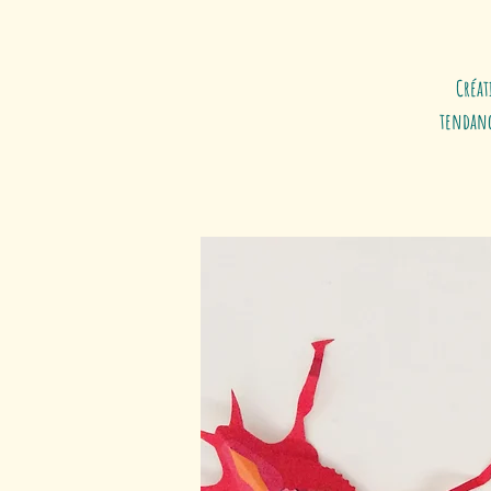
Créat
tendanc