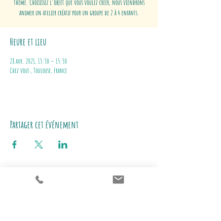
thème. Choisissez l'objet que vous voulez créer, nous viendrons
animer un atelier créatif pour un groupe de 2 à 4 enfants.
Heure et lieu
28 avr. 2021, 13:30 – 15:30
Chez vous , Toulouse, France
Partager cet événement
Adresse du siège
​:
L'atelier des bricoles